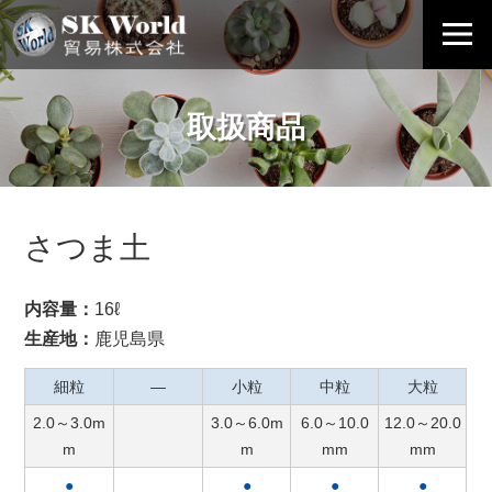
取扱商品
さつま土
内容量：
16ℓ
生産地：
鹿児島県
細粒
―
小粒
中粒
大粒
2.0～3.0m
3.0～6.0m
6.0～10.0
12.0～20.0
m
m
mm
mm
●
●
●
●