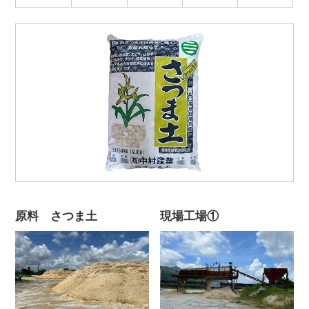
原料 さつま土
現場工場①