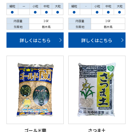
細粒
ー
小粒
中粒
大粒
細粒
-
小粒
中粒
大粒
●
●
●
●
●
●
●
●
内容量
16ℓ
内容量
16ℓ
生産地
栃木県
生産地
栃木県
詳しくはこちら
詳しくはこちら
ゴールド蘭
さつま土