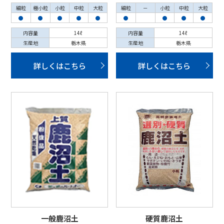
細粒
極小粒
小粒
中粒
大粒
細粒
－
小粒
中粒
大粒
●
●
●
●
●
●
●
●
●
内容量
14ℓ
内容量
14ℓ
生産地
栃木県
生産地
栃木県
詳しくはこちら
詳しくはこちら
一般鹿沼土
硬質鹿沼土