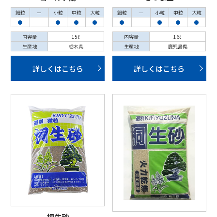
細粒
ー
小粒
中粒
大粒
細粒
―
小粒
中粒
大粒
●
●
●
●
●
●
●
●
内容量
15ℓ
内容量
16ℓ
生産地
栃木県
生産地
鹿児島県
詳しくはこちら
詳しくはこちら
桐生砂