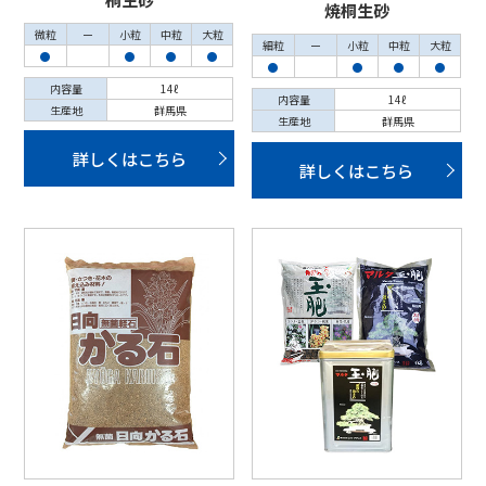
焼桐生砂
微粒
ー
小粒
中粒
大粒
細粒
ー
小粒
中粒
大粒
●
●
●
●
●
●
●
●
内容量
14ℓ
内容量
14ℓ
生産地
群馬県
生産地
群馬県
詳しくはこちら
詳しくはこちら