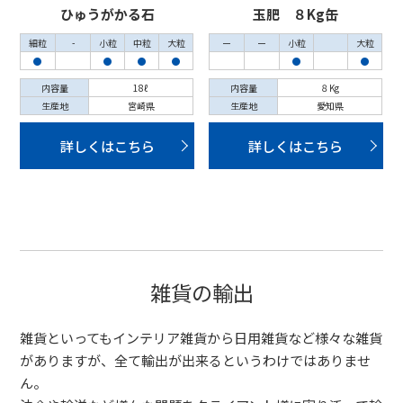
ひゅうがかる石
玉肥 ８Kg缶
細粒
-
小粒
中粒
大粒
ー
ー
小粒
大粒
●
●
●
●
●
●
内容量
18ℓ
内容量
８Kg
生産地
宮崎県
生産地
愛知県
詳しくはこちら
詳しくはこちら
雑貨の輸出
雑貨といってもインテリア雑貨から日用雑貨など様々な雑貨
がありますが、全て輸出が出来るというわけではありませ
ん。