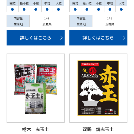
細粒
極小粒
小粒
中粒
大粒
細粒
極小粒
小粒
中粒
大粒
●
●
●
●
●
●
●
●
●
●
内容量
14ℓ
内容量
14ℓ
生産地
茨城県
生産地
茨城県
詳しくはこちら
詳しくはこちら
栃木 赤玉土
双鶴 焼赤玉土